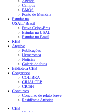
Agenda
Campus
BMQS
Ponto de Memória
Estudar na
USAL / Brasil
Prova Celpe-Bras
Estudar na USAL
Estudar no Brasil
REB
Arquivo
Publicações
Hemeroteca
Notícias
Galeria de fotos
Biblioteca CEB
Congressos
COLIBRA
CIHALCEP
CICSH
Concursos
Concurso de relato breve
Residência Artística
CEB