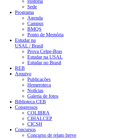
História
Sede
Programa
Agenda
Campus
BMQS
Ponto de Memória
Estudar na
USAL / Brasil
Prova Celpe-Bras
Estudar na USAL
Estudar no Brasil
REB
Arquivo
Publicações
Hemeroteca
Notícias
Galeria de fotos
Biblioteca CEB
Congressos
COLIBRA
CIHALCEP
CICSH
Concursos
Concurso de relato breve