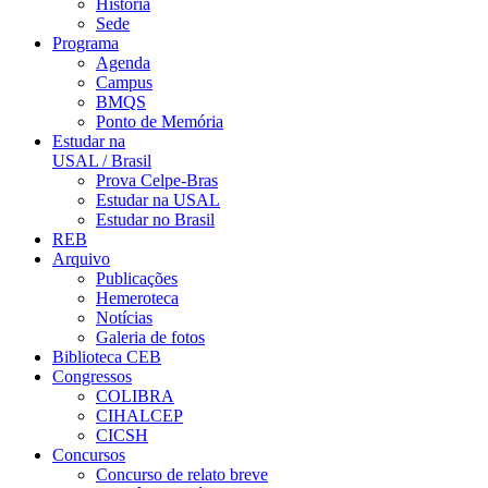
História
Sede
Programa
Agenda
Campus
BMQS
Ponto de Memória
Estudar na
USAL / Brasil
Prova Celpe-Bras
Estudar na USAL
Estudar no Brasil
REB
Arquivo
Publicações
Hemeroteca
Notícias
Galeria de fotos
Biblioteca CEB
Congressos
COLIBRA
CIHALCEP
CICSH
Concursos
Concurso de relato breve