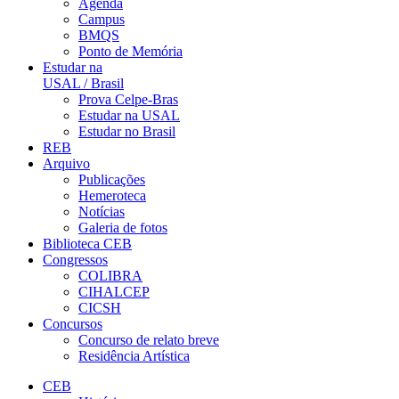
Agenda
Campus
BMQS
Ponto de Memória
Estudar na
USAL / Brasil
Prova Celpe-Bras
Estudar na USAL
Estudar no Brasil
REB
Arquivo
Publicações
Hemeroteca
Notícias
Galeria de fotos
Biblioteca CEB
Congressos
COLIBRA
CIHALCEP
CICSH
Concursos
Concurso de relato breve
Residência Artística
CEB