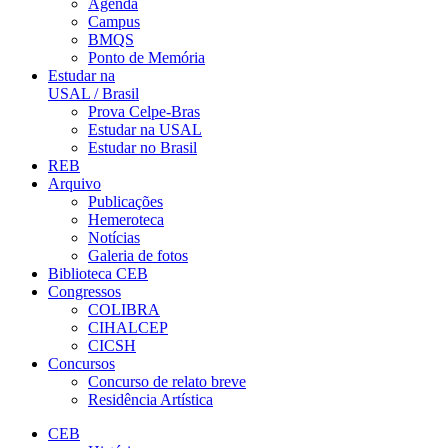
Agenda
Campus
BMQS
Ponto de Memória
Estudar na
USAL / Brasil
Prova Celpe-Bras
Estudar na USAL
Estudar no Brasil
REB
Arquivo
Publicações
Hemeroteca
Notícias
Galeria de fotos
Biblioteca CEB
Congressos
COLIBRA
CIHALCEP
CICSH
Concursos
Concurso de relato breve
Residência Artística
CEB