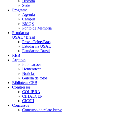
História
Sede
Programa
Agenda
Campus
BMQS
Ponto de Memória
Estudar na
USAL / Brasil
Prova Celpe-Bras
Estudar na USAL
Estudar no Brasil
REB
Arquivo
Publicações
Hemeroteca
Notícias
Galeria de fotos
Biblioteca CEB
Congressos
COLIBRA
CIHALCEP
CICSH
Concursos
Concurso de relato breve