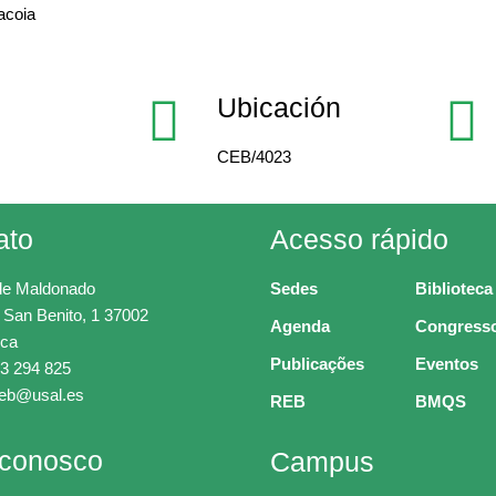
acoia
Ubicación
CEB/4023
ato
Acesso rápido
de Maldonado
Sedes
Biblioteca
 San Benito, 1 37002
Agenda
Congress
ca
Publicações
Eventos
3 294 825
ceb@usal.es
REB
BMQS
 conosco
Campus