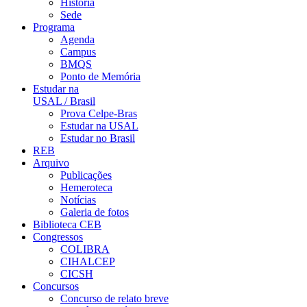
História
Sede
Programa
Agenda
Campus
BMQS
Ponto de Memória
Estudar na
USAL / Brasil
Prova Celpe-Bras
Estudar na USAL
Estudar no Brasil
REB
Arquivo
Publicações
Hemeroteca
Notícias
Galeria de fotos
Biblioteca CEB
Congressos
COLIBRA
CIHALCEP
CICSH
Concursos
Concurso de relato breve