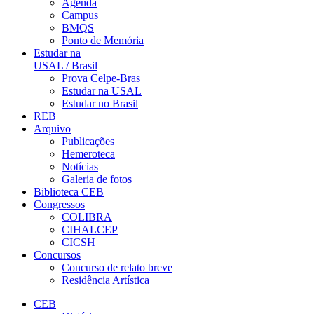
Agenda
Campus
BMQS
Ponto de Memória
Estudar na
USAL / Brasil
Prova Celpe-Bras
Estudar na USAL
Estudar no Brasil
REB
Arquivo
Publicações
Hemeroteca
Notícias
Galeria de fotos
Biblioteca CEB
Congressos
COLIBRA
CIHALCEP
CICSH
Concursos
Concurso de relato breve
Residência Artística
CEB