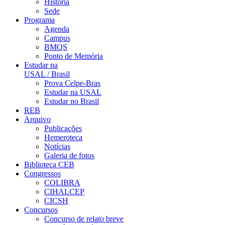
História
Sede
Programa
Agenda
Campus
BMQS
Ponto de Memória
Estudar na
USAL / Brasil
Prova Celpe-Bras
Estudar na USAL
Estudar no Brasil
REB
Arquivo
Publicações
Hemeroteca
Notícias
Galeria de fotos
Biblioteca CEB
Congressos
COLIBRA
CIHALCEP
CICSH
Concursos
Concurso de relato breve