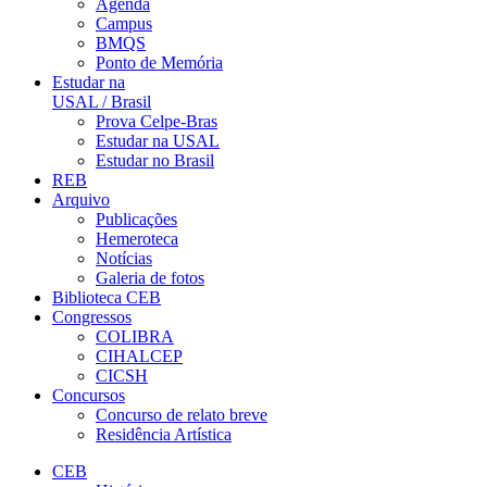
Agenda
Campus
BMQS
Ponto de Memória
Estudar na
USAL / Brasil
Prova Celpe-Bras
Estudar na USAL
Estudar no Brasil
REB
Arquivo
Publicações
Hemeroteca
Notícias
Galeria de fotos
Biblioteca CEB
Congressos
COLIBRA
CIHALCEP
CICSH
Concursos
Concurso de relato breve
Residência Artística
CEB