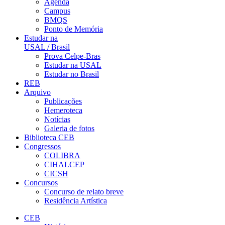
Agenda
Campus
BMQS
Ponto de Memória
Estudar na
USAL / Brasil
Prova Celpe-Bras
Estudar na USAL
Estudar no Brasil
REB
Arquivo
Publicações
Hemeroteca
Notícias
Galeria de fotos
Biblioteca CEB
Congressos
COLIBRA
CIHALCEP
CICSH
Concursos
Concurso de relato breve
Residência Artística
CEB