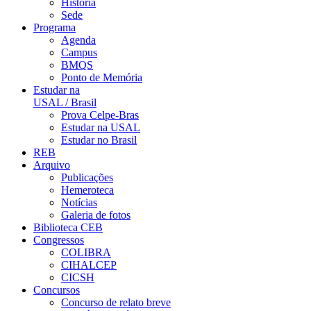
História
Sede
Programa
Agenda
Campus
BMQS
Ponto de Memória
Estudar na
USAL / Brasil
Prova Celpe-Bras
Estudar na USAL
Estudar no Brasil
REB
Arquivo
Publicações
Hemeroteca
Notícias
Galeria de fotos
Biblioteca CEB
Congressos
COLIBRA
CIHALCEP
CICSH
Concursos
Concurso de relato breve