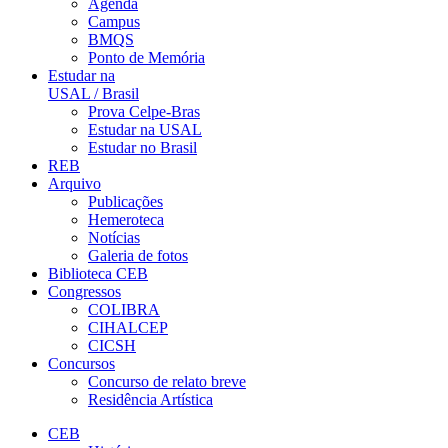
Agenda
Campus
BMQS
Ponto de Memória
Estudar na
USAL / Brasil
Prova Celpe-Bras
Estudar na USAL
Estudar no Brasil
REB
Arquivo
Publicações
Hemeroteca
Notícias
Galeria de fotos
Biblioteca CEB
Congressos
COLIBRA
CIHALCEP
CICSH
Concursos
Concurso de relato breve
Residência Artística
CEB