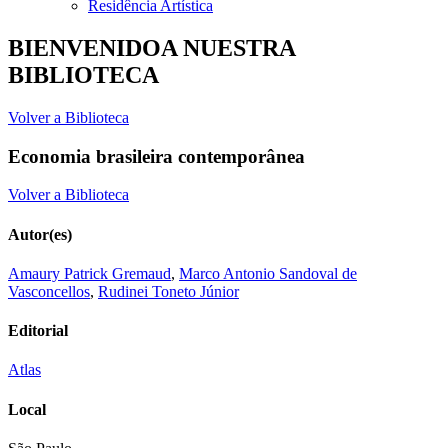
Residência Artística
BIENVENIDOA NUESTRA
BIBLIOTECA
Volver a Biblioteca
Economia brasileira contemporânea
Volver a Biblioteca
Autor(es)
Amaury Patrick Gremaud
,
Marco Antonio Sandoval de
Vasconcellos
,
Rudinei Toneto Júnior
Editorial
Atlas
Local