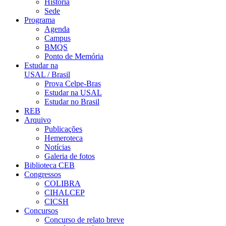
História
Sede
Programa
Agenda
Campus
BMQS
Ponto de Memória
Estudar na
USAL / Brasil
Prova Celpe-Bras
Estudar na USAL
Estudar no Brasil
REB
Arquivo
Publicações
Hemeroteca
Notícias
Galeria de fotos
Biblioteca CEB
Congressos
COLIBRA
CIHALCEP
CICSH
Concursos
Concurso de relato breve