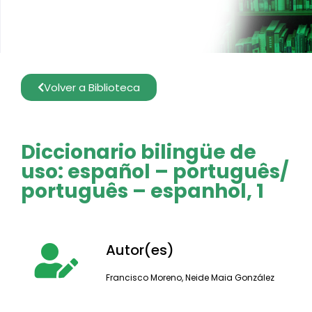
Volver a Biblioteca
Diccionario bilingüe de
uso: español – português/
português – espanhol, 1
Autor(es)
Francisco Moreno
,
Neide Maia González