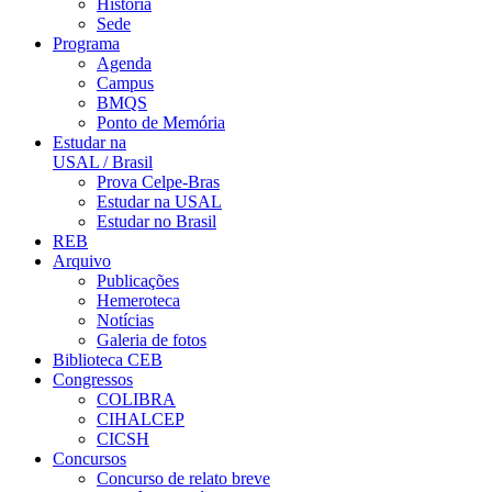
História
Sede
Programa
Agenda
Campus
BMQS
Ponto de Memória
Estudar na
USAL / Brasil
Prova Celpe-Bras
Estudar na USAL
Estudar no Brasil
REB
Arquivo
Publicações
Hemeroteca
Notícias
Galeria de fotos
Biblioteca CEB
Congressos
COLIBRA
CIHALCEP
CICSH
Concursos
Concurso de relato breve