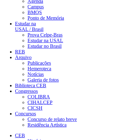
Agenda
Campus
BMQS
Ponto de Memória
Estudar na
USAL / Brasil
Prova Celpe-Bras
Estudar na USAL
Estudar no Brasil
REB
Arquivo
Publicações
Hemeroteca
Notícias
Galeria de fotos
Biblioteca CEB
Congressos
COLIBRA
CIHALCEP
CICSH
Concursos
Concurso de relato breve
Residência Artística
CEB