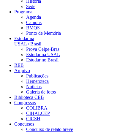
História
Sede
Programa
Agenda
Campus
BMQS
Ponto de Memória
Estudar na
USAL / Brasil
Prova Celpe-Bras
Estudar na USAL
Estudar no Brasil
REB
Arquivo
Publicações
Hemeroteca
Notícias
Galeria de fotos
Biblioteca CEB
Congressos
COLIBRA
CIHALCEP
CICSH
Concursos
Concurso de relato breve