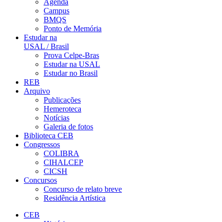
Agenda
Campus
BMQS
Ponto de Memória
Estudar na
USAL / Brasil
Prova Celpe-Bras
Estudar na USAL
Estudar no Brasil
REB
Arquivo
Publicações
Hemeroteca
Notícias
Galeria de fotos
Biblioteca CEB
Congressos
COLIBRA
CIHALCEP
CICSH
Concursos
Concurso de relato breve
Residência Artística
CEB