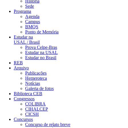
História
Sede
Programa
Agenda
Campus
BMQS
Ponto de Memória
Estudar na
USAL / Brasil
Prova Celpe-Bras
Estudar na USAL
Estudar no Brasil
REB
Arquivo
Publicações
Hemeroteca
Notícias
Galeria de fotos
Biblioteca CEB
Congressos
COLIBRA
CIHALCEP
CICSH
Concursos
Concurso de relato breve