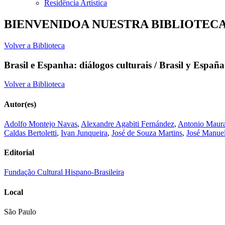
Residência Artística
BIENVENIDOA NUESTRA BIBLIOTEC
Volver a Biblioteca
Brasil e Espanha: diálogos culturais / Brasil y España
Volver a Biblioteca
Autor(es)
Adolfo Montejo Navas
,
Alexandre Agabiti Fernández
,
Antonio Maur
Caldas Bertoletti
,
Ivan Junqueira
,
José de Souza Martins
,
José Manuel
Editorial
Fundação Cultural Hispano-Brasileira
Local
São Paulo