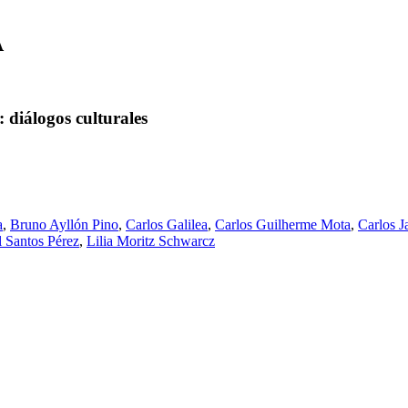
A
: diálogos culturales
a
,
Bruno Ayllón Pino
,
Carlos Galilea
,
Carlos Guilherme Mota
,
Carlos J
 Santos Pérez
,
Lilia Moritz Schwarcz