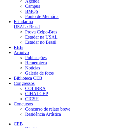
Agenda
Campus
BMQS
Ponto de Memória
Estudar na
USAL / Brasil
Prova Celpe-Bras
Estudar na USAL
Estudar no Brasil
REB
Arquivo
Publicações
Hemeroteca
Notícias
Galeria de fotos
Biblioteca CEB
Congressos
COLIBRA
CIHALCEP
CICSH
Concursos
Concurso de relato breve
Residência Artística
CEB