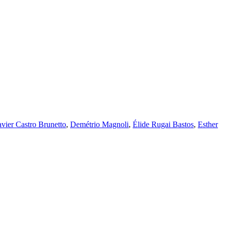
avier Castro Brunetto
,
Demétrio Magnoli
,
Élide Rugai Bastos
,
Esther