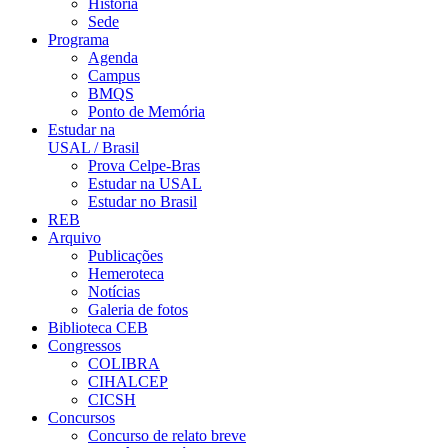
História
Sede
Programa
Agenda
Campus
BMQS
Ponto de Memória
Estudar na
USAL / Brasil
Prova Celpe-Bras
Estudar na USAL
Estudar no Brasil
REB
Arquivo
Publicações
Hemeroteca
Notícias
Galeria de fotos
Biblioteca CEB
Congressos
COLIBRA
CIHALCEP
CICSH
Concursos
Concurso de relato breve