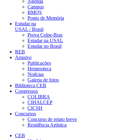
Agenda
Campus
BMQS
Ponto de Memória
Estudar na
USAL / Brasil
Prova Celpe-Bras
Estudar na USAL
Estudar no Brasil
REB
Arquivo
Publicações
Hemeroteca
Notícias
Galeria de fotos
Biblioteca CEB
Congressos
COLIBRA
CIHALCEP
CICSH
Concursos
Concurso de relato breve
Residência Artística
CEB