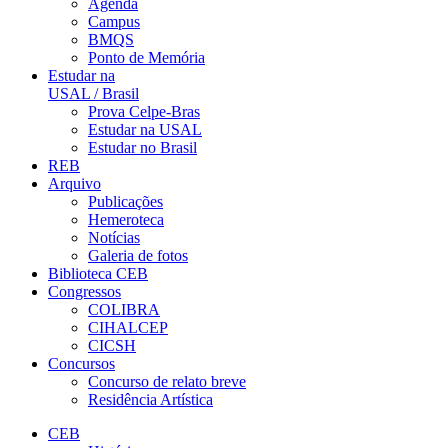
Agenda
Campus
BMQS
Ponto de Memória
Estudar na
USAL / Brasil
Prova Celpe-Bras
Estudar na USAL
Estudar no Brasil
REB
Arquivo
Publicações
Hemeroteca
Notícias
Galeria de fotos
Biblioteca CEB
Congressos
COLIBRA
CIHALCEP
CICSH
Concursos
Concurso de relato breve
Residência Artística
CEB