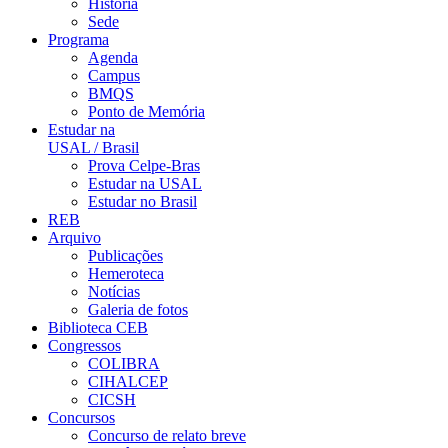
História
Sede
Programa
Agenda
Campus
BMQS
Ponto de Memória
Estudar na
USAL / Brasil
Prova Celpe-Bras
Estudar na USAL
Estudar no Brasil
REB
Arquivo
Publicações
Hemeroteca
Notícias
Galeria de fotos
Biblioteca CEB
Congressos
COLIBRA
CIHALCEP
CICSH
Concursos
Concurso de relato breve