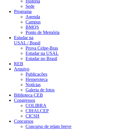
História
Sede
Programa
Agenda
Campus
BMQS
Ponto de Memória
Estudar na
USAL / Brasil
Prova Celpe-Bras
Estudar na USAL
Estudar no Brasil
REB
Arquivo
Publicações
Hemeroteca
Notícias
Galeria de fotos
Biblioteca CEB
Congressos
COLIBRA
CIHALCEP
CICSH
Concursos
Concurso de relato breve