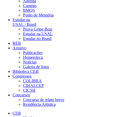
Agenda
Campus
BMQS
Ponto de Memória
Estudar na
USAL / Brasil
Prova Celpe-Bras
Estudar na USAL
Estudar no Brasil
REB
Arquivo
Publicações
Hemeroteca
Notícias
Galeria de fotos
Biblioteca CEB
Congressos
COLIBRA
CIHALCEP
CICSH
Concursos
Concurso de relato breve
Residência Artística
CEB