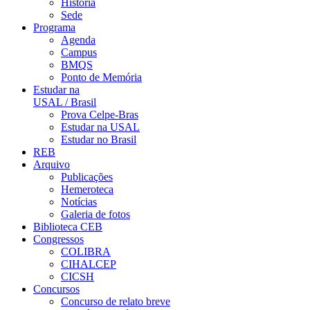
História
Sede
Programa
Agenda
Campus
BMQS
Ponto de Memória
Estudar na
USAL / Brasil
Prova Celpe-Bras
Estudar na USAL
Estudar no Brasil
REB
Arquivo
Publicações
Hemeroteca
Notícias
Galeria de fotos
Biblioteca CEB
Congressos
COLIBRA
CIHALCEP
CICSH
Concursos
Concurso de relato breve