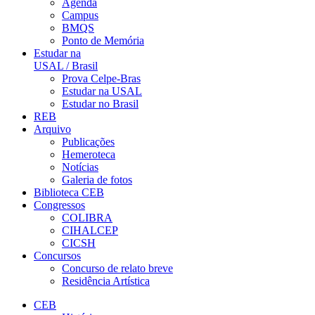
Agenda
Campus
BMQS
Ponto de Memória
Estudar na
USAL / Brasil
Prova Celpe-Bras
Estudar na USAL
Estudar no Brasil
REB
Arquivo
Publicações
Hemeroteca
Notícias
Galeria de fotos
Biblioteca CEB
Congressos
COLIBRA
CIHALCEP
CICSH
Concursos
Concurso de relato breve
Residência Artística
CEB