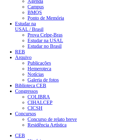
Agenda
Campus
BMQS
Ponto de Memória
Estudar na
USAL / Brasil
Prova Celpe-Bras
Estudar na USAL
Estudar no Brasil
REB
Arquivo
Publicações
Hemeroteca
Notícias
Galeria de fotos
Biblioteca CEB
Congressos
COLIBRA
CIHALCEP
CICSH
Concursos
Concurso de relato breve
Residência Artística
CEB