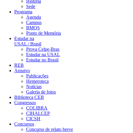
História
Sede
Programa
Agenda
Campus
BMQS
Ponto de Memória
Estudar na
USAL / Brasil
Prova Celpe-Bras
Estudar na USAL
Estudar no Brasil
REB
Arquivo
Publicações
Hemeroteca
Notícias
Galeria de fotos
Biblioteca CEB
Congressos
COLIBRA
CIHALCEP
CICSH
Concursos
Concurso de relato breve