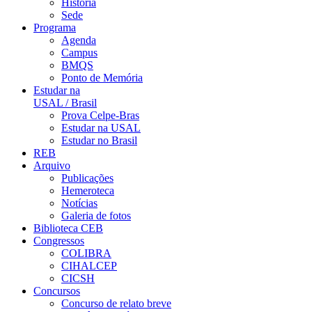
História
Sede
Programa
Agenda
Campus
BMQS
Ponto de Memória
Estudar na
USAL / Brasil
Prova Celpe-Bras
Estudar na USAL
Estudar no Brasil
REB
Arquivo
Publicações
Hemeroteca
Notícias
Galeria de fotos
Biblioteca CEB
Congressos
COLIBRA
CIHALCEP
CICSH
Concursos
Concurso de relato breve