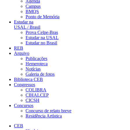
Agenda
Campus
BMQS
Ponto de Memória
Estudar na
USAL / Brasil
Prova Celpe-Bras
Estudar na USAL
Estudar no Brasil
REB
Arquivo
Publicações
Hemeroteca
Notícias
Galeria de fotos
Biblioteca CEB
Congressos
COLIBRA
CIHALCEP
CICSH
Concursos
Concurso de relato breve
Residência Artística
CEB