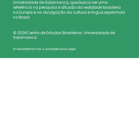
Universidade de Salamanca, que busca ser uma
referência na pesquisa e difusão da realidade brasileira
na Europa e na divulgação da cultura e língua espanhola
no Brasil.
© 2026Centro de Estudos Brasileiros. Universidade de
Salamanca.
Privacidade
Termos e condições
Aviso Legal