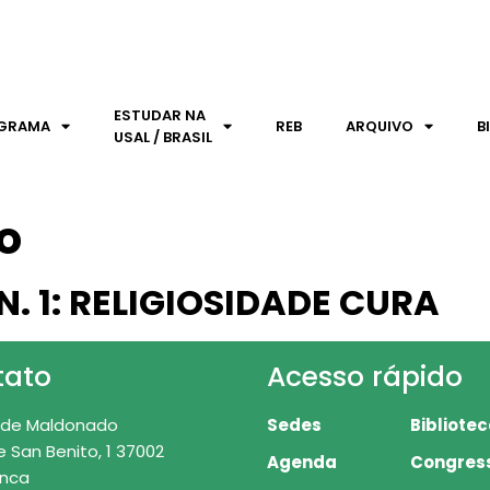
ESTUDAR NA
GRAMA
REB
ARQUIVO
B
USAL / BRASIL
o
N. 1: RELIGIOSIDADE CURA
tato
Acesso rápido
 de Maldonado
Sedes
Bibliote
e San Benito, 1 37002
Agenda
Congres
nca