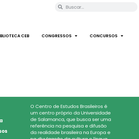
IBLIOTECA CEB
CONGRESSOS
CONCURSOS
O Centro de Estudos Brasileiros é
um centro próprio da Universidade
de Salamanca, que busca ser uma
ca
referência na pesquisa e difusão
sos
da realidade brasileira na Europa e
na divulgação da cultura e língua