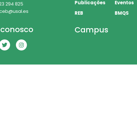
Publicações
Eventos
23 294 825
 ceb@usal.es
REB
BMQS
 conosco
Campus