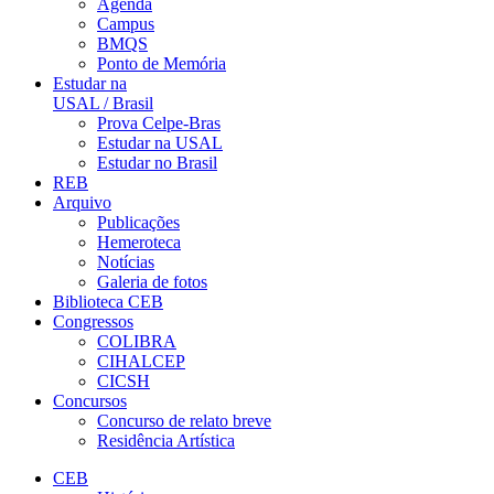
Agenda
Campus
BMQS
Ponto de Memória
Estudar na
USAL / Brasil
Prova Celpe-Bras
Estudar na USAL
Estudar no Brasil
REB
Arquivo
Publicações
Hemeroteca
Notícias
Galeria de fotos
Biblioteca CEB
Congressos
COLIBRA
CIHALCEP
CICSH
Concursos
Concurso de relato breve
Residência Artística
CEB