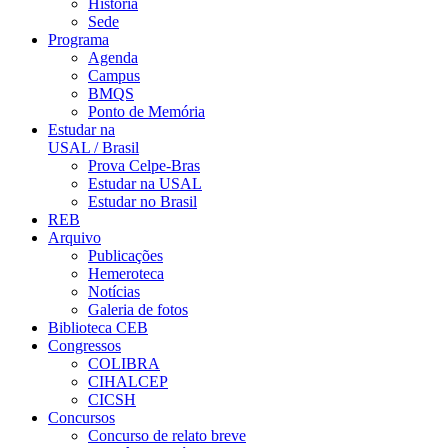
História
Sede
Programa
Agenda
Campus
BMQS
Ponto de Memória
Estudar na
USAL / Brasil
Prova Celpe-Bras
Estudar na USAL
Estudar no Brasil
REB
Arquivo
Publicações
Hemeroteca
Notícias
Galeria de fotos
Biblioteca CEB
Congressos
COLIBRA
CIHALCEP
CICSH
Concursos
Concurso de relato breve