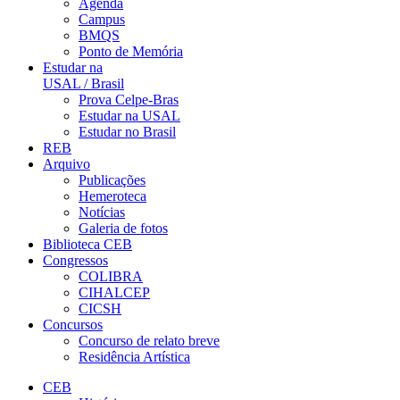
Agenda
Campus
BMQS
Ponto de Memória
Estudar na
USAL / Brasil
Prova Celpe-Bras
Estudar na USAL
Estudar no Brasil
REB
Arquivo
Publicações
Hemeroteca
Notícias
Galeria de fotos
Biblioteca CEB
Congressos
COLIBRA
CIHALCEP
CICSH
Concursos
Concurso de relato breve
Residência Artística
CEB