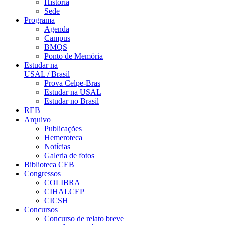
História
Sede
Programa
Agenda
Campus
BMQS
Ponto de Memória
Estudar na
USAL / Brasil
Prova Celpe-Bras
Estudar na USAL
Estudar no Brasil
REB
Arquivo
Publicações
Hemeroteca
Notícias
Galeria de fotos
Biblioteca CEB
Congressos
COLIBRA
CIHALCEP
CICSH
Concursos
Concurso de relato breve