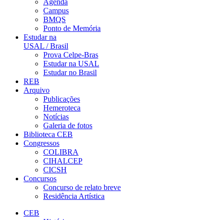
Agenda
Campus
BMQS
Ponto de Memória
Estudar na
USAL / Brasil
Prova Celpe-Bras
Estudar na USAL
Estudar no Brasil
REB
Arquivo
Publicações
Hemeroteca
Notícias
Galeria de fotos
Biblioteca CEB
Congressos
COLIBRA
CIHALCEP
CICSH
Concursos
Concurso de relato breve
Residência Artística
CEB