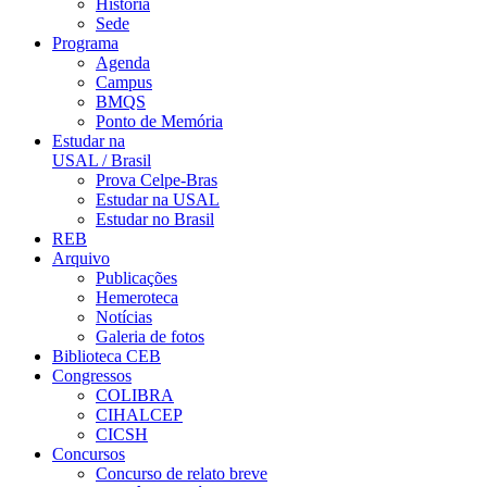
História
Sede
Programa
Agenda
Campus
BMQS
Ponto de Memória
Estudar na
USAL / Brasil
Prova Celpe-Bras
Estudar na USAL
Estudar no Brasil
REB
Arquivo
Publicações
Hemeroteca
Notícias
Galeria de fotos
Biblioteca CEB
Congressos
COLIBRA
CIHALCEP
CICSH
Concursos
Concurso de relato breve