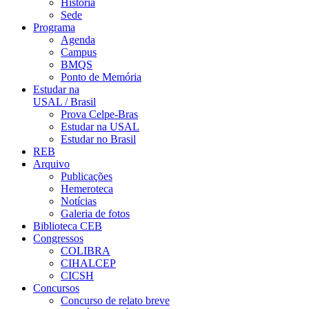
História
Sede
Programa
Agenda
Campus
BMQS
Ponto de Memória
Estudar na
USAL / Brasil
Prova Celpe-Bras
Estudar na USAL
Estudar no Brasil
REB
Arquivo
Publicações
Hemeroteca
Notícias
Galeria de fotos
Biblioteca CEB
Congressos
COLIBRA
CIHALCEP
CICSH
Concursos
Concurso de relato breve