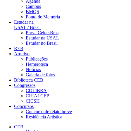
Agenda
Campus
BMQS
Ponto de Memória
Estudar na
USAL / Brasil
Prova Celpe-Bras
Estudar na USAL
Estudar no Brasil
REB
Arquivo
Publicações
Hemeroteca
Notícias
Galeria de fotos
Biblioteca CEB
Congressos
COLIBRA
CIHALCEP
CICSH
Concursos
Concurso de relato breve
Residência Artística
CEB