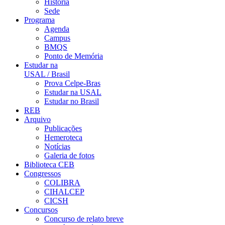
História
Sede
Programa
Agenda
Campus
BMQS
Ponto de Memória
Estudar na
USAL / Brasil
Prova Celpe-Bras
Estudar na USAL
Estudar no Brasil
REB
Arquivo
Publicações
Hemeroteca
Notícias
Galeria de fotos
Biblioteca CEB
Congressos
COLIBRA
CIHALCEP
CICSH
Concursos
Concurso de relato breve