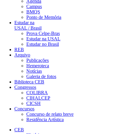
Agenda
Campus
BMQS
Ponto de Memória
Estudar na
USAL / Brasil
Prova Celpe-Bras
Estudar na USAL
Estudar no Brasil
REB
Arquivo
Publicações
Hemeroteca
Notícias
Galeria de fotos
Biblioteca CEB
Congressos
COLIBRA
CIHALCEP
CICSH
Concursos
Concurso de relato breve
Residência Artística
CEB