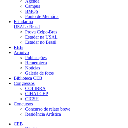
Agenda
Campus
BMQS
Ponto de Memória
Estudar na
USAL / Brasil
Prova Celpe-Bras
Estudar na USAL
Estudar no Brasil
REB
Arquivo
Publicações
Hemeroteca
Notícias
Galeria de fotos
Biblioteca CEB
Congressos
COLIBRA
CIHALCEP
CICSH
Concursos
Concurso de relato breve
Residência Artística
CEB