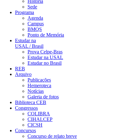
História
Sede
Programa
Agenda
Campus
BMQS
Ponto de Memória
Estudar na
USAL / Brasil
Prova Celpe-Bras
Estudar na USAL
Estudar no Brasil
REB
Arquivo
Publicações
Hemeroteca
Notícias
Galeria de fotos
Biblioteca CEB
Congressos
COLIBRA
CIHALCEP
CICSH
Concursos
Concurso de relato breve