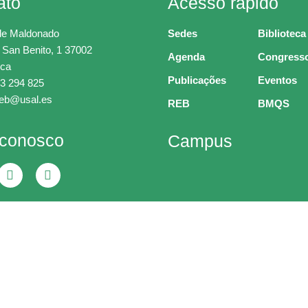
ato
Acesso rápido
de Maldonado
Sedes
Biblioteca
 San Benito, 1 37002
Agenda
Congress
ca
Publicações
Eventos
3 294 825
ceb@usal.es
REB
BMQS
 conosco
Campus