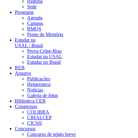
História
Sede
Programa
Agenda
Campus
BMQS
Ponto de Memória
Estudar na
USAL / Brasil
Prova Celpe-Bras
Estudar na USAL
Estudar no Brasil
REB
Arquivo
Publicações
Hemeroteca
Notícias
Galeria de fotos
Biblioteca CEB
Congressos
COLIBRA
CIHALCEP
CICSH
Concursos
Concurso de relato breve