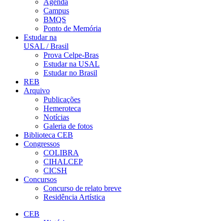
Agenda
Campus
BMQS
Ponto de Memória
Estudar na
USAL / Brasil
Prova Celpe-Bras
Estudar na USAL
Estudar no Brasil
REB
Arquivo
Publicações
Hemeroteca
Notícias
Galeria de fotos
Biblioteca CEB
Congressos
COLIBRA
CIHALCEP
CICSH
Concursos
Concurso de relato breve
Residência Artística
CEB