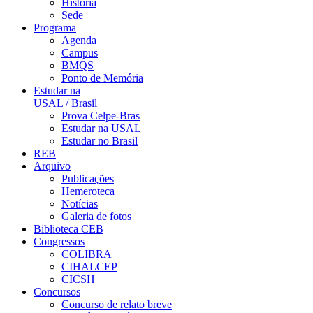
História
Sede
Programa
Agenda
Campus
BMQS
Ponto de Memória
Estudar na
USAL / Brasil
Prova Celpe-Bras
Estudar na USAL
Estudar no Brasil
REB
Arquivo
Publicações
Hemeroteca
Notícias
Galeria de fotos
Biblioteca CEB
Congressos
COLIBRA
CIHALCEP
CICSH
Concursos
Concurso de relato breve