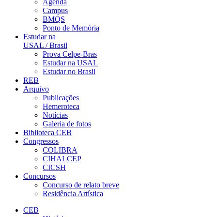
Agenda
Campus
BMQS
Ponto de Memória
Estudar na
USAL / Brasil
Prova Celpe-Bras
Estudar na USAL
Estudar no Brasil
REB
Arquivo
Publicações
Hemeroteca
Notícias
Galeria de fotos
Biblioteca CEB
Congressos
COLIBRA
CIHALCEP
CICSH
Concursos
Concurso de relato breve
Residência Artística
CEB