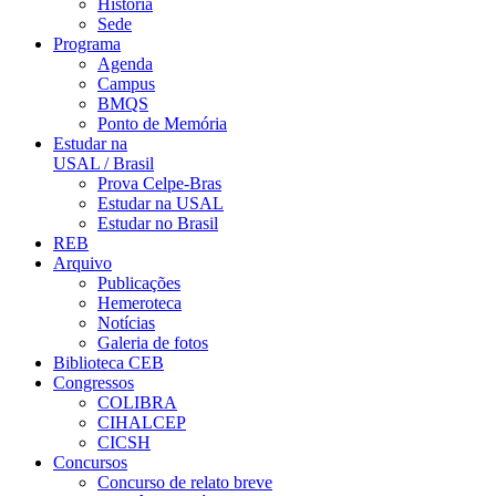
História
Sede
Programa
Agenda
Campus
BMQS
Ponto de Memória
Estudar na
USAL / Brasil
Prova Celpe-Bras
Estudar na USAL
Estudar no Brasil
REB
Arquivo
Publicações
Hemeroteca
Notícias
Galeria de fotos
Biblioteca CEB
Congressos
COLIBRA
CIHALCEP
CICSH
Concursos
Concurso de relato breve