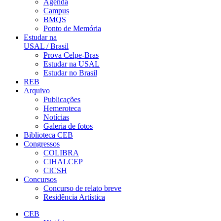
Agenda
Campus
BMQS
Ponto de Memória
Estudar na
USAL / Brasil
Prova Celpe-Bras
Estudar na USAL
Estudar no Brasil
REB
Arquivo
Publicações
Hemeroteca
Notícias
Galeria de fotos
Biblioteca CEB
Congressos
COLIBRA
CIHALCEP
CICSH
Concursos
Concurso de relato breve
Residência Artística
CEB