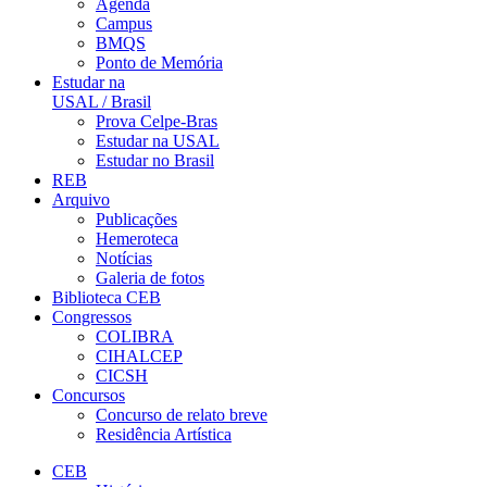
Agenda
Campus
BMQS
Ponto de Memória
Estudar na
USAL / Brasil
Prova Celpe-Bras
Estudar na USAL
Estudar no Brasil
REB
Arquivo
Publicações
Hemeroteca
Notícias
Galeria de fotos
Biblioteca CEB
Congressos
COLIBRA
CIHALCEP
CICSH
Concursos
Concurso de relato breve
Residência Artística
CEB