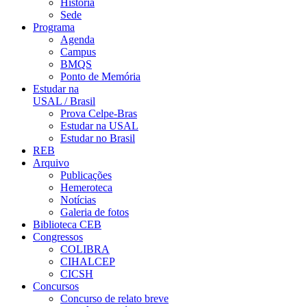
História
Sede
Programa
Agenda
Campus
BMQS
Ponto de Memória
Estudar na
USAL / Brasil
Prova Celpe-Bras
Estudar na USAL
Estudar no Brasil
REB
Arquivo
Publicações
Hemeroteca
Notícias
Galeria de fotos
Biblioteca CEB
Congressos
COLIBRA
CIHALCEP
CICSH
Concursos
Concurso de relato breve