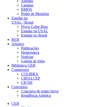
Agenda
Campus
BMQS
Ponto de Memória
Estudar na
USAL / Brasil
Prova Celpe-Bras
Estudar na USAL
Estudar no Brasil
REB
Arquivo
Publicações
Hemeroteca
Notícias
Galeria de fotos
Biblioteca CEB
Congressos
COLIBRA
CIHALCEP
CICSH
Concursos
Concurso de relato breve
Residência Artística
CEB