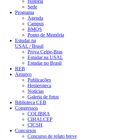
História
Sede
Programa
Agenda
Campus
BMQS
Ponto de Memória
Estudar na
USAL / Brasil
Prova Celpe-Bras
Estudar na USAL
Estudar no Brasil
REB
Arquivo
Publicações
Hemeroteca
Notícias
Galeria de fotos
Biblioteca CEB
Congressos
COLIBRA
CIHALCEP
CICSH
Concursos
Concurso de relato breve