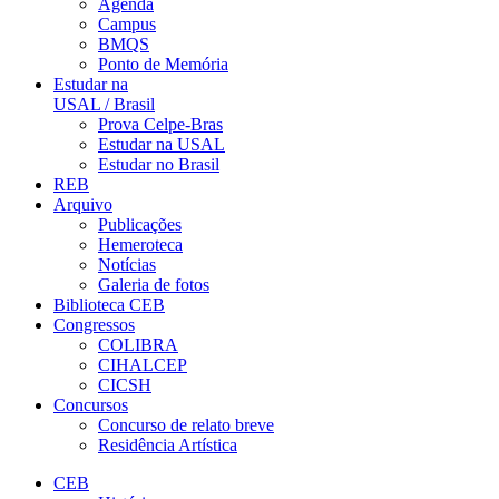
Agenda
Campus
BMQS
Ponto de Memória
Estudar na
USAL / Brasil
Prova Celpe-Bras
Estudar na USAL
Estudar no Brasil
REB
Arquivo
Publicações
Hemeroteca
Notícias
Galeria de fotos
Biblioteca CEB
Congressos
COLIBRA
CIHALCEP
CICSH
Concursos
Concurso de relato breve
Residência Artística
CEB