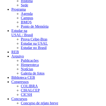
História
Sede
Programa
Agenda
Campus
BMQS
Ponto de Memória
Estudar na
USAL / Brasil
Prova Celpe-Bras
Estudar na USAL
Estudar no Brasil
REB
Arquivo
Publicações
Hemeroteca
Notícias
Galeria de fotos
Biblioteca CEB
Congressos
COLIBRA
CIHALCEP
CICSH
Concursos
Concurso de relato breve