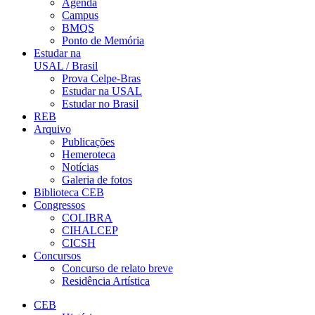
Agenda
Campus
BMQS
Ponto de Memória
Estudar na
USAL / Brasil
Prova Celpe-Bras
Estudar na USAL
Estudar no Brasil
REB
Arquivo
Publicações
Hemeroteca
Notícias
Galeria de fotos
Biblioteca CEB
Congressos
COLIBRA
CIHALCEP
CICSH
Concursos
Concurso de relato breve
Residência Artística
CEB