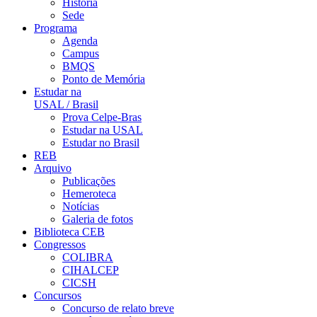
História
Sede
Programa
Agenda
Campus
BMQS
Ponto de Memória
Estudar na
USAL / Brasil
Prova Celpe-Bras
Estudar na USAL
Estudar no Brasil
REB
Arquivo
Publicações
Hemeroteca
Notícias
Galeria de fotos
Biblioteca CEB
Congressos
COLIBRA
CIHALCEP
CICSH
Concursos
Concurso de relato breve