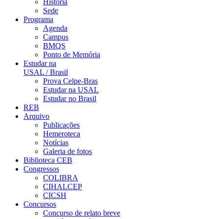
História
Sede
Programa
Agenda
Campus
BMQS
Ponto de Memória
Estudar na
USAL / Brasil
Prova Celpe-Bras
Estudar na USAL
Estudar no Brasil
REB
Arquivo
Publicações
Hemeroteca
Notícias
Galeria de fotos
Biblioteca CEB
Congressos
COLIBRA
CIHALCEP
CICSH
Concursos
Concurso de relato breve