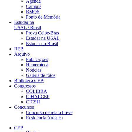
Agenda
Campus
BMQS
Ponto de Memória
Estudar na
USAL / Brasil
Prova Celpe-Bras
Estudar na USAL
Estudar no Brasil
REB
Arquivo
Publicações
Hemeroteca
Notícias
Galeria de fotos
Biblioteca CEB
Congressos
COLIBRA
CIHALCEP
CICSH
Concursos
Concurso de relato breve
Residência Artística
CEB