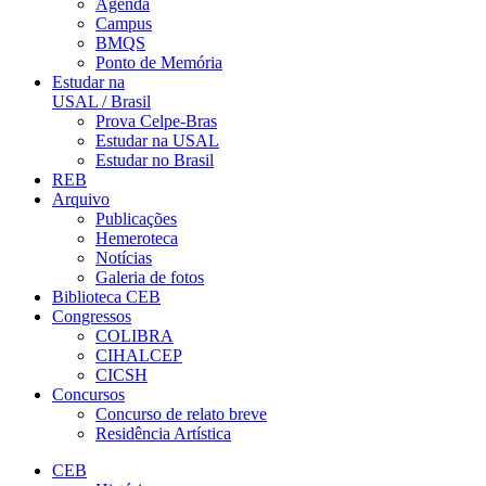
Agenda
Campus
BMQS
Ponto de Memória
Estudar na
USAL / Brasil
Prova Celpe-Bras
Estudar na USAL
Estudar no Brasil
REB
Arquivo
Publicações
Hemeroteca
Notícias
Galeria de fotos
Biblioteca CEB
Congressos
COLIBRA
CIHALCEP
CICSH
Concursos
Concurso de relato breve
Residência Artística
CEB