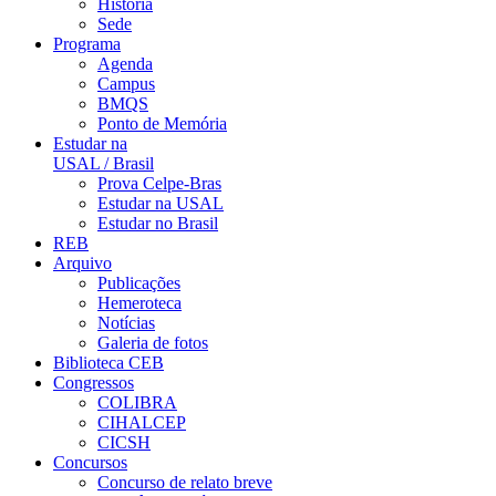
História
Sede
Programa
Agenda
Campus
BMQS
Ponto de Memória
Estudar na
USAL / Brasil
Prova Celpe-Bras
Estudar na USAL
Estudar no Brasil
REB
Arquivo
Publicações
Hemeroteca
Notícias
Galeria de fotos
Biblioteca CEB
Congressos
COLIBRA
CIHALCEP
CICSH
Concursos
Concurso de relato breve