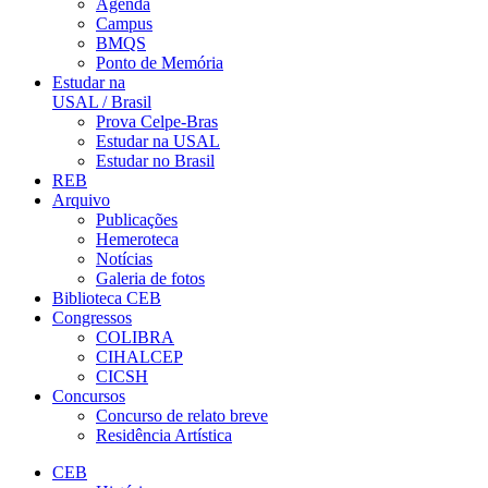
Agenda
Campus
BMQS
Ponto de Memória
Estudar na
USAL / Brasil
Prova Celpe-Bras
Estudar na USAL
Estudar no Brasil
REB
Arquivo
Publicações
Hemeroteca
Notícias
Galeria de fotos
Biblioteca CEB
Congressos
COLIBRA
CIHALCEP
CICSH
Concursos
Concurso de relato breve
Residência Artística
CEB