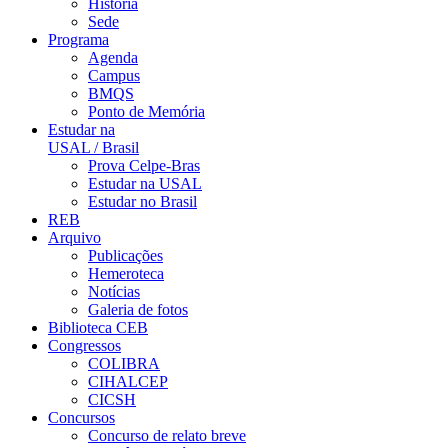
História
Sede
Programa
Agenda
Campus
BMQS
Ponto de Memória
Estudar na
USAL / Brasil
Prova Celpe-Bras
Estudar na USAL
Estudar no Brasil
REB
Arquivo
Publicações
Hemeroteca
Notícias
Galeria de fotos
Biblioteca CEB
Congressos
COLIBRA
CIHALCEP
CICSH
Concursos
Concurso de relato breve