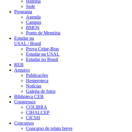
História
Sede
Programa
Agenda
Campus
BMQS
Ponto de Memória
Estudar na
USAL / Brasil
Prova Celpe-Bras
Estudar na USAL
Estudar no Brasil
REB
Arquivo
Publicações
Hemeroteca
Notícias
Galeria de fotos
Biblioteca CEB
Congressos
COLIBRA
CIHALCEP
CICSH
Concursos
Concurso de relato breve