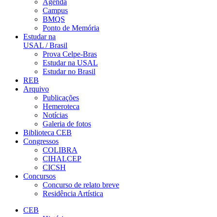
Agenda
Campus
BMQS
Ponto de Memória
Estudar na
USAL / Brasil
Prova Celpe-Bras
Estudar na USAL
Estudar no Brasil
REB
Arquivo
Publicações
Hemeroteca
Notícias
Galeria de fotos
Biblioteca CEB
Congressos
COLIBRA
CIHALCEP
CICSH
Concursos
Concurso de relato breve
Residência Artística
CEB