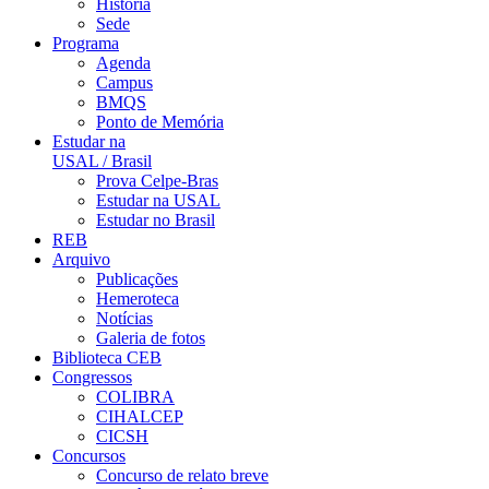
História
Sede
Programa
Agenda
Campus
BMQS
Ponto de Memória
Estudar na
USAL / Brasil
Prova Celpe-Bras
Estudar na USAL
Estudar no Brasil
REB
Arquivo
Publicações
Hemeroteca
Notícias
Galeria de fotos
Biblioteca CEB
Congressos
COLIBRA
CIHALCEP
CICSH
Concursos
Concurso de relato breve