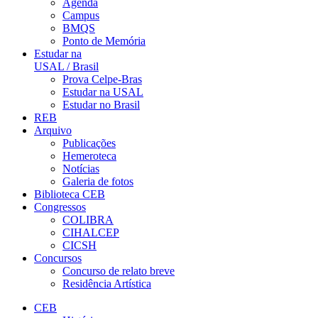
Agenda
Campus
BMQS
Ponto de Memória
Estudar na
USAL / Brasil
Prova Celpe-Bras
Estudar na USAL
Estudar no Brasil
REB
Arquivo
Publicações
Hemeroteca
Notícias
Galeria de fotos
Biblioteca CEB
Congressos
COLIBRA
CIHALCEP
CICSH
Concursos
Concurso de relato breve
Residência Artística
CEB