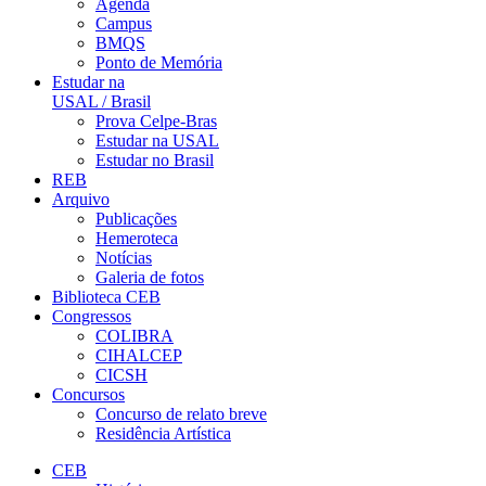
Agenda
Campus
BMQS
Ponto de Memória
Estudar na
USAL / Brasil
Prova Celpe-Bras
Estudar na USAL
Estudar no Brasil
REB
Arquivo
Publicações
Hemeroteca
Notícias
Galeria de fotos
Biblioteca CEB
Congressos
COLIBRA
CIHALCEP
CICSH
Concursos
Concurso de relato breve
Residência Artística
CEB