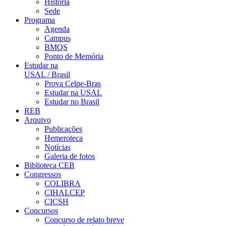
História
Sede
Programa
Agenda
Campus
BMQS
Ponto de Memória
Estudar na
USAL / Brasil
Prova Celpe-Bras
Estudar na USAL
Estudar no Brasil
REB
Arquivo
Publicações
Hemeroteca
Notícias
Galeria de fotos
Biblioteca CEB
Congressos
COLIBRA
CIHALCEP
CICSH
Concursos
Concurso de relato breve