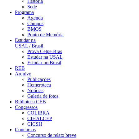
História
Sede
Programa
Agenda
Campus
BMQS
Ponto de Memória
Estudar na
USAL / Brasil
Prova Celpe-Bras
Estudar na USAL
Estudar no Brasil
REB
Arquivo
Publicações
Hemeroteca
Notícias
Galeria de fotos
Biblioteca CEB
Congressos
COLIBRA
CIHALCEP
CICSH
Concursos
Concurso de relato breve