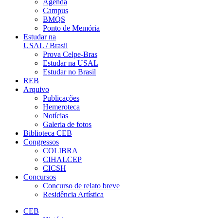
Agenda
Campus
BMQS
Ponto de Memória
Estudar na
USAL / Brasil
Prova Celpe-Bras
Estudar na USAL
Estudar no Brasil
REB
Arquivo
Publicações
Hemeroteca
Notícias
Galeria de fotos
Biblioteca CEB
Congressos
COLIBRA
CIHALCEP
CICSH
Concursos
Concurso de relato breve
Residência Artística
CEB