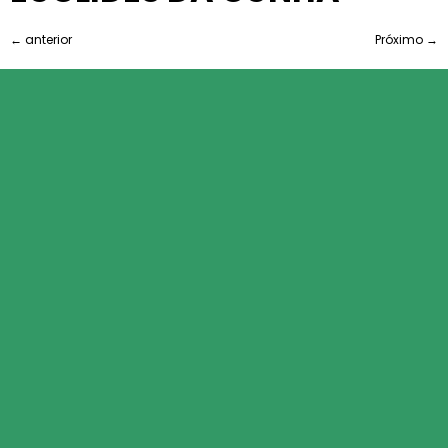
←
anterior
Próximo
→