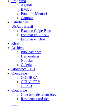
Programa
Agenda
BMQS
Ponto de Memória
Campus
Estudiar en
USAL / Brasil
Exámen Celpe Bras
Estudiar en USAL
Estudiar en Brasil
REB
Archivo
Publicaciones
Hemeroteca
Noticias
Galería
Biblioteca CEB
Congresos
COLIBRA
CIHALCEP
CICSH
Concursos
Concurso de relato breve
Residencia artística