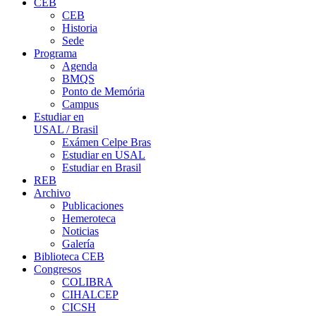
CEB
CEB
Historia
Sede
Programa
Agenda
BMQS
Ponto de Memória
Campus
Estudiar en
USAL / Brasil
Exámen Celpe Bras
Estudiar en USAL
Estudiar en Brasil
REB
Archivo
Publicaciones
Hemeroteca
Noticias
Galería
Biblioteca CEB
Congresos
COLIBRA
CIHALCEP
CICSH