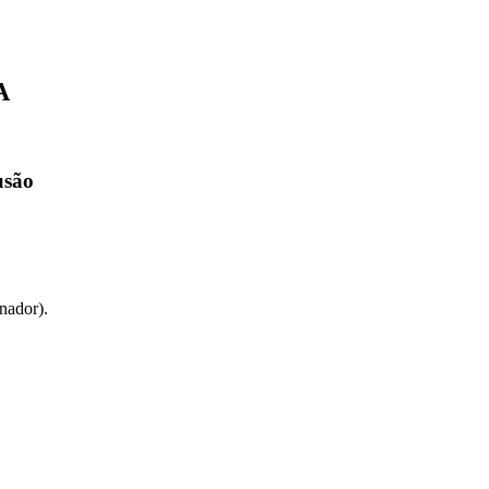
A
usão
nador).