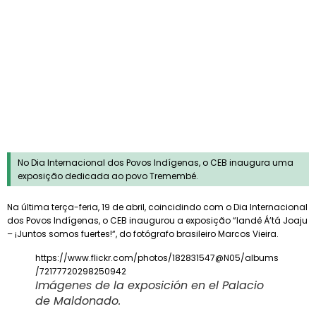
FOTOGRAFIA 2022
Concurso de fotografía
|
Dossier de imprensa
|
Hemeroteca
No Dia Internacional dos Povos Indígenas, o CEB inaugura uma
exposição dedicada ao povo Tremembé.
Na última terça-feria, 19 de abril, coincidindo com o Dia Internacional
dos Povos Indígenas, o CEB inaugurou a exposição “Iandê Á’tá Joaju
– ¡Juntos somos fuertes!“, do fotógrafo brasileiro Marcos Vieira.
https://www.flickr.com/photos/182831547@N05/albums
/72177720298250942
Imágenes de la exposición en el Palacio
de Maldonado.