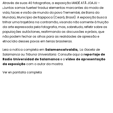
Através de suas 40 fotografias, a exposição IANDÉ ATÃ JOAJU –
¡Juntos somos fuertes! traduz elementos marcantes do modo de
vida, faces e visão de mundo do povo Tremembé, de Barra do
Mundaú, Município de Itapipoca (Ceará, Brasil). A exposição busca
trilhar uma trajetória na contramão, visando não somente à fruição
da arte expressada pela fotografia, mas, sobretudo, refletir sobre as
populações autóctones, reafirmando as discussões e práxis, que
não podem fechar os olhos para as realidades de opressão e
etnocídio desses povos em terras brasileiras.
Leia a notíca completa em
Salamancatvaldía
,
La
Gaceta de
Salamanca
ou
Tribuna Universitaria
. Consulte aqui a
reportaje de
Radio Universidad de Salamanca
e o
vídeo de apresentação
da exposição
com o autor da mostra.
Ver en pantalla completa