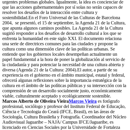
urgentes problemas globales. Igualmente, la idea es concienciar de
que las acciones gubernamentales por sí solas no serán capaces de
resolver los desafíos de la interacción entre cultura y
sostenibilidad.En el Foro Universal de las Culturas de Barcelona
2004, se presentó, el 15 de septiembre, la Agenda 21 de la Cultura,
que apunta algunos caminos posibles. La Agenda 21 de la Cultura
sugirió responder a los desafíos de desarrollo cultural a los que se
enfrenta la humanidad en este siglo XXI. El documento relaciona
una serie de directrices comunes para las ciudades y propone la
cultura como una dimensión clave de las políticas urbanas. Se
entiende que los gobiernos locales desempeñan actualmente un
papel fundamental a la hora de poner la globalización al servicio de
la ciudadanía y para potenciar la necesidad de una cultura abierta y
diversa (Agenda 21 de la Cultura: 2004).El autor, a partir de su
experiencia en el gobierno en el ámbito municipal, estatal y federal,
ofrecerá algunas reflexiones sobre la importancia estratégica de la
cultura en el ámbito de las políticas públicas y su intersección con la
comprensión de un desarrollo socialmente justo, económicamente
viable, culturalmente aceptado y ecológicamente sostenible.
Marcos Alberto de Oliveira Vieira
Marcos Vieira
es fotógrafo
profesional, sociólogo y profesor del Instituto Federal de Educação,
Ciência e Tecnologia do Ceará (IFCE, Brasil), en las áreas de
Sociología, Cultura Brasileña y Fotografía. Coordinador del Núcleo
Audiovisual Jaguaribe – NAJA/ Campus IFCE/Jaguaribe, es
licenciado en Ciencias Sociales por la Universidade de Fortaleza