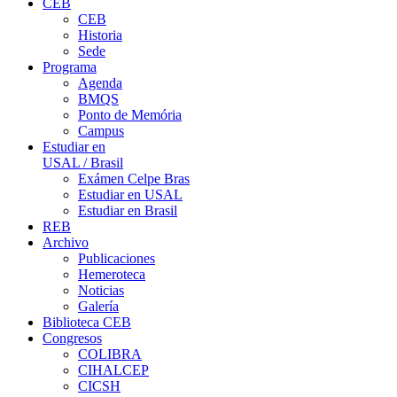
CEB
CEB
Historia
Sede
Programa
Agenda
BMQS
Ponto de Memória
Campus
Estudiar en
USAL / Brasil
Exámen Celpe Bras
Estudiar en USAL
Estudiar en Brasil
REB
Archivo
Publicaciones
Hemeroteca
Noticias
Galería
Biblioteca CEB
Congresos
COLIBRA
CIHALCEP
CICSH