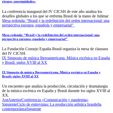
riesgos, oportunidades»
La conferencia inaugural del IV CICSH de este año analiza los
desafíos globales a los que se enfrenta Brasil de la mano de Julimar
Mesa redonda: “Brasil y la redefinición del orden internacional: una
perspectiva europea, española y empresarial”
Mesa redonda: “Brasil y la redefinición del orden internacional: una
perspectiva europea, española y empresarial”
La Fundación Consejo España-Brasil organiza la mesa de clausura
del IV CICSH.
IX Simposio de música Iberoamericana. Música escénica en España
y Brasil: siglos XVIII al XX
IX Simposio de música Iberoamericana. Música escénica en España y
Brasil: siglos XVIII al XX
Un encuentro que analiza la producción, circulación y dramaturgia
de la música escénica en España y Brasil durante los siglos XVIII al
XX.
Ant
Anterior
Conferencia «Comunicación y pandemia»
Siguiente
Ciclo de entrevistas: La producción artística brasileña
contemporánea
Siguiente