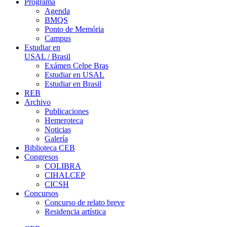
Programa
Agenda
BMQS
Ponto de Memória
Campus
Estudiar en
USAL / Brasil
Exámen Celpe Bras
Estudiar en USAL
Estudiar en Brasil
REB
Archivo
Publicaciones
Hemeroteca
Noticias
Galería
Biblioteca CEB
Congresos
COLIBRA
CIHALCEP
CICSH
Concursos
Concurso de relato breve
Residencia artística