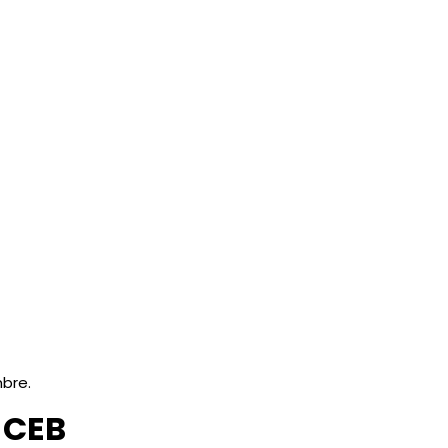
mbre.
 CEB