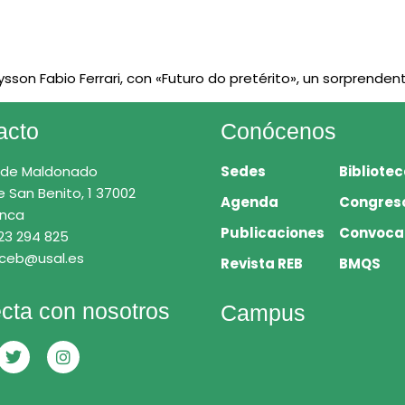
sson Fabio Ferrari, con «Futuro do pretérito», un sorprendent
acto
Conócenos
 de Maldonado
Sedes
Bibliote
e San Benito, 1 37002
Agenda
Congres
nca
Publicaciones
Convoca
23 294 825
 ceb@usal.es
Revista REB
BMQS
cta con nosotros
Campus