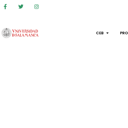
CEB
PR
DRU