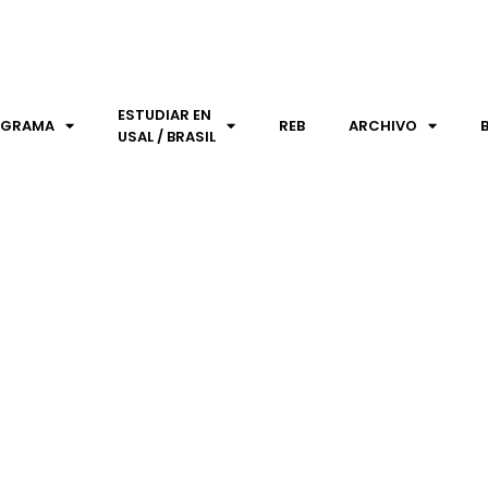
ESTUDIAR EN
OGRAMA
REB
ARCHIVO
USAL / BRASIL
MMOND, EL POETA EN EL TI
Publicaciones