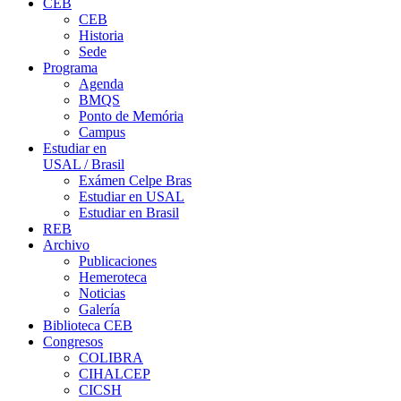
CEB
CEB
Historia
Sede
Programa
Agenda
BMQS
Ponto de Memória
Campus
Estudiar en
USAL / Brasil
Exámen Celpe Bras
Estudiar en USAL
Estudiar en Brasil
REB
Archivo
Publicaciones
Hemeroteca
Noticias
Galería
Biblioteca CEB
Congresos
COLIBRA
CIHALCEP
CICSH