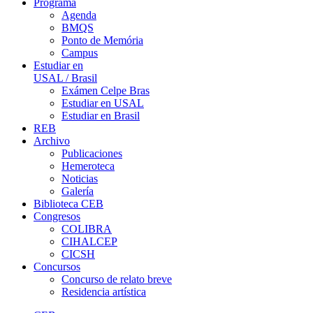
Programa
Agenda
BMQS
Ponto de Memória
Campus
Estudiar en
USAL / Brasil
Exámen Celpe Bras
Estudiar en USAL
Estudiar en Brasil
REB
Archivo
Publicaciones
Hemeroteca
Noticias
Galería
Biblioteca CEB
Congresos
COLIBRA
CIHALCEP
CICSH
Concursos
Concurso de relato breve
Residencia artística